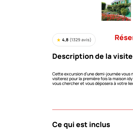
Rése
4,8
(1329 avis)
Description de la visite
Cette excursion d’une demi-journée vous m
visiterez pour la première fois la maison i
vous chercher et vous déposera à votre lie
détendre et profiter au maximum de votre 
Le chef de file de l’école impressionniste y
roses sont un rappel intime de sa vie passé
La précieuse collection de gravures japona
de Giverny.
La propriété de Claude Monet à Giverny, lé
devenue, après l’achèvement de vastes tra
en 1980. L’immense atelier des Nymphéas, 
Ce qui est inclus
la Boutique de la Fondation.
Les jardins ont été replantés tels qu’ils éta