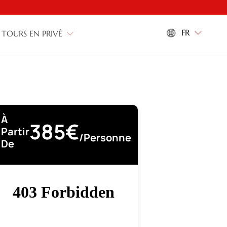
FR
TOURS EN PRIVÉ
À
385€
Partir
/personne
De