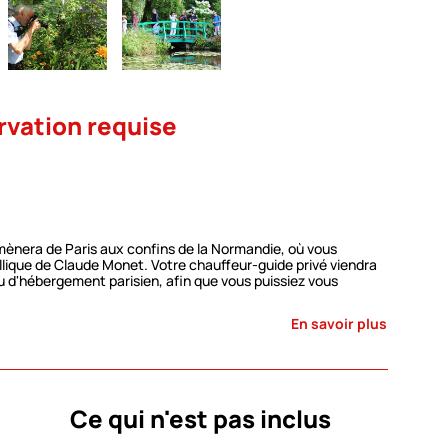
rvation requise
ènera de Paris aux confins de la Normandie, où vous
dyllique de Claude Monet. Votre chauffeur-guide privé viendra
u d'hébergement parisien, afin que vous puissiez vous
journée.
 a vécu de 1883 à 1926, le décor coloré et la façade en briques
En savoir plus
e.
ises est exposée dans plusieurs salles de la maison du maître
guée par son fils à l’Académie des Beaux-arts en 1966, est
vaux de restauration, la Fondation Claude Monet, inaugurée
à deux pas de la maison, a également été restauré et abrite
Ce qui n'est pas inclus
ient et offrent aux visiteurs la « peinture d’après nature » que