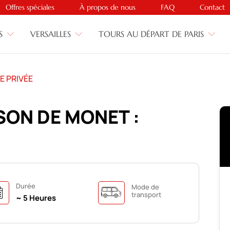
Offres spéciales
À propos de nous
FAQ
Contact
S
VERSAILLES
TOURS AU DÉPART DE PARIS
E PRIVÉE
SON DE MONET :
Durée
Mode de
transport
~ 5 Heures