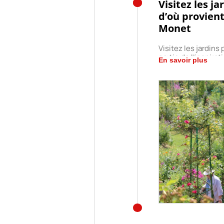
Visitez les j
d’où provient
Monet
Visitez les jardins
partie de l’inspira
En savoir plus